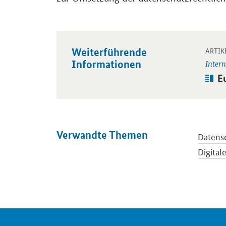
Weiterführende
Öffnet
ARTIK
Informationen
Intern
Art
E
Verwandte Themen
Datens
Digital