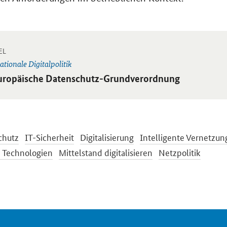
-
 Einzelsicht
EL
ationale Digitalpolitik
ikel:
uropäische Datenschutz-Grundverordnung
chutz
IT-Sicherheit
Digitalisierung
Intelligente Vernetzun
e Technologien
Mittelstand digitalisieren
Netzpolitik