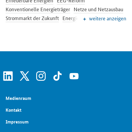
Erneuerbare Energien
EEG-Reform
Konventionelle Energieträger
Netze und Netzausbau
Strommarkt der Zukunft
Energiespeicher
weitere anzeigen
Energieeffizienz
Energiewende im Gebäudebereich
Energieforschung
Europäische und internationale Energiepolitik
Energiepreise und Transparenz für Verbraucher
Energiedaten und -szenarien
linkedin
x
instagram
tiktok
youtube
Medienraum
Kontakt
Impressum