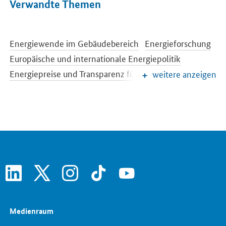
Verwandte Themen
Energiewende im Gebäudebereich
Energieforschung
Europäische und internationale Energiepolitik
Energiepreise und Transparenz für Verbraucher
weitere anzeigen
Energiedaten und -szenarien
Energiewende
Erneuerbare Energien
EEG-Reform
Konventionelle Energieträger
Netze und Netzausbau
Strommarkt der Zukunft
Energiespeicher
linkedin
x
instagram
tiktok
youtube
Medienraum