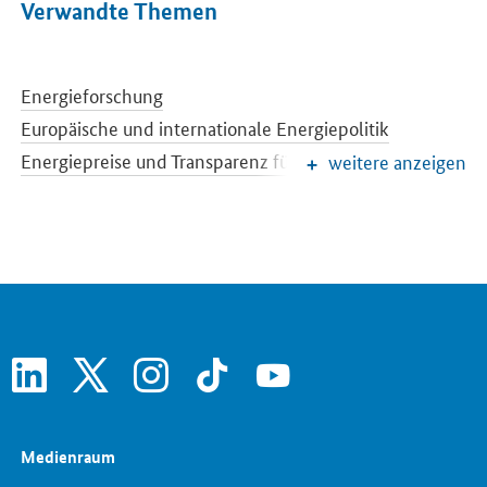
Verwandte Themen
Energieforschung
Europäische und internationale Energiepolitik
Energiepreise und Transparenz für Verbraucher
weitere anzeigen
Energiedaten und -szenarien
Energiewende
Erneuerbare Energien
EEG-Reform
Konventionelle Energieträger
Netze und Netzausbau
Strommarkt der Zukunft
Energiespeicher
Energieeffizienz
linkedin
x
instagram
tiktok
youtube
Medienraum