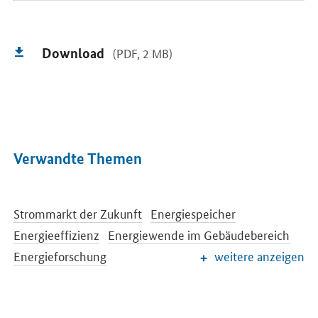
Download
(PDF, 2 MB)
Verwandte Themen
Strommarkt der Zukunft
Energiespeicher
Energieeffizienz
Energiewende im Gebäudebereich
Energieforschung
weitere anzeigen
Europäische und internationale Energiepolitik
Energiepreise und Transparenz für Verbraucher