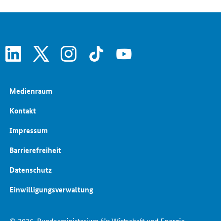
Energiedaten und -szenarien
Energiewende
Erneuerbare Energien
EEG-Reform
Konventionelle Energieträger
linkedin
x
instagram
tiktok
youtube
Medienraum
Kontakt
Impressum
Barrierefreiheit
Datenschutz
Einwilligungsverwaltung
© 2026
Bundesministerium für Wirtschaft und Energie