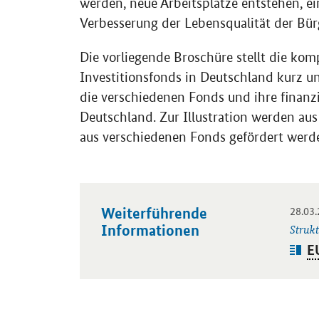
werden, neue Arbeitsplätze entstehen, e
Verbesserung der Lebensqualität der Bü
Die vorliegende Broschüre stellt die ko
Investitionsfonds in Deutschland kurz un
die verschiedenen Fonds und ihre finanz
Deutschland. Zur Illustration werden aus 
aus verschiedenen Fonds gefördert werd
28.03
Weiterführende
Öffnet
Informationen
Struk
Art
E