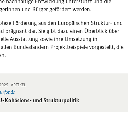
ine nachhaltige Entwicklung unterstützt und die
rgerinnen und Bürger gefördert werden.
mplexe Förderung aus den Europäischen Struktur- und
d prägnant dar. Sie gibt dazu einen Überblick über
ielle Ausstattung sowie ihre Umsetzung in
allen Bundesländern Projektbeispiele vorgestellt, die
en.
-
-
.2025
 Einzelsicht
ARTIKEL
turfonds
ikel:
U
-Kohäsions- und Strukturpolitik