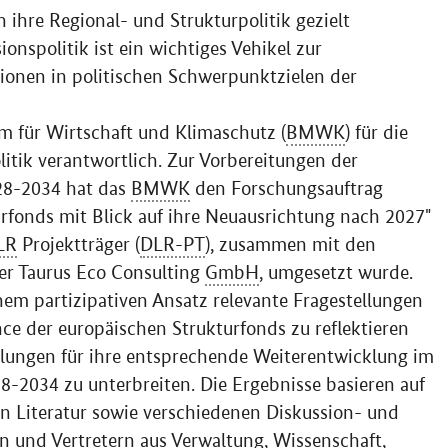
h ihre Regional- und Strukturpolitik gezielt
nspolitik ist ein wichtiges Vehikel zur
tionen in politischen Schwerpunktzielen der
m für Wirtschaft und Klimaschutz (
BMWK
) für die
litik verantwortlich. Zur Vorbereitungen der
28-2034 hat das
BMWK
den Forschungsauftrag
fonds mit Blick auf ihre Neuausrichtung nach 2027"
LR
Projektträger (
DLR-PT
), zusammen mit den
r Taurus Eco Consulting
GmbH
, umgesetzt wurde.
inem partizipativen Ansatz relevante Fragestellungen
e der europäischen Strukturfonds zu reflektieren
ungen für ihre entsprechende Weiterentwicklung im
28-2034 zu unterbreiten. Die Ergebnisse basieren auf
en Literatur sowie verschiedenen Diskussion- und
n und Vertretern aus Verwaltung, Wissenschaft,