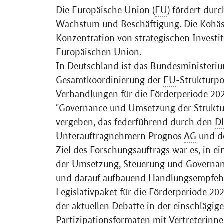
Die Europäische Union (
EU
) fördert durc
Wachstum und Beschäftigung. Die Kohäsio
Konzentration von strategischen Investi
Europäischen Union.
In Deutschland ist das Bundesministeriu
Gesamtkoordinierung der
EU
-Strukturpo
Verhandlungen für die Förderperiode 20
"Governance und Umsetzung der Struktur
vergeben, das federführend durch den
D
Unterauftragnehmern Prognos
AG
und de
Ziel des Forschungsauftrags war es, in e
der Umsetzung, Steuerung und Governanc
und darauf aufbauend Handlungsempfehl
Legislativpaket für die Förderperiode 20
der aktuellen Debatte in der einschlägig
Partizipationsformaten mit Vertreterinne