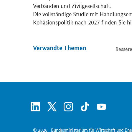
Verbänden und Zivilgesellschaft.
Die vollständige Studie mit Handlungsem
Kohäsionspolitik nach 2027 finden Sie h
Verwandte Themen
Besser
linkedin
x
instagram
tiktok
youtube
© 2026
Bundesministerium für Wirtschaft und Ene