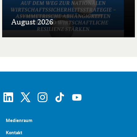
August 2026
linkedin
x
instagram
tiktok
youtube
Medienraum
Kontakt