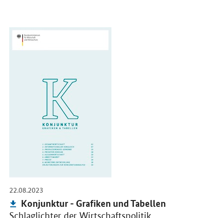
Öffnet PDF "Konjunktur - Grafiken und Tabellen" in neuem Fenster
-
22.08.2023
Publikation:
Konjunktur - Grafiken und Tabellen
Schlaglichter der Wirtschaftspolitik