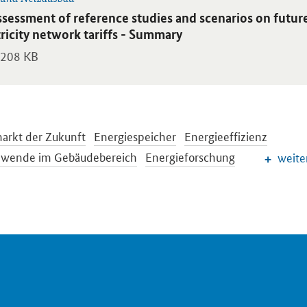
blikation:
ssessment of reference studies and scenarios on futu
tricity network tariffs - Summary
208 KB
arkt der Zukunft
Energiespeicher
Energieeffizienz
ewende im Gebäudebereich
Energieforschung
weite
sche und internationale Energiepolitik
preise und Transparenz für Verbraucher
Energiedaten und -
ewende
Erneuerbare Energien
EEG-Reform
ionelle Energieträger