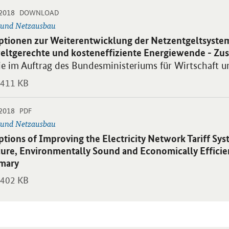
-
-
.2018
 PDF "Optionen zur Weiterentwicklung der Netzentgeltsystematik fü
DOWNLOAD
 und Netzausbau
blikation:
ptionen zur Weiterentwicklung der Netzentgeltsystema
ltgerechte und kosteneffiziente Energiewende - Z
ie im Auftrag des Bundesministeriums für Wirtschaft u
411 KB
-
-
.2018
 PDF "Options of Improving the Electricity Network Tariff System in
PDF
 und Netzausbau
blikation:
ptions of Improving the Electricity Network Tariff Sy
cure, Environmentally Sound and Economically Efficien
mary
402 KB