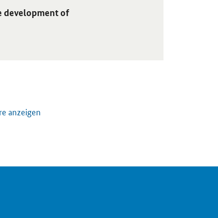
re development of
re anzeigen
szenarien