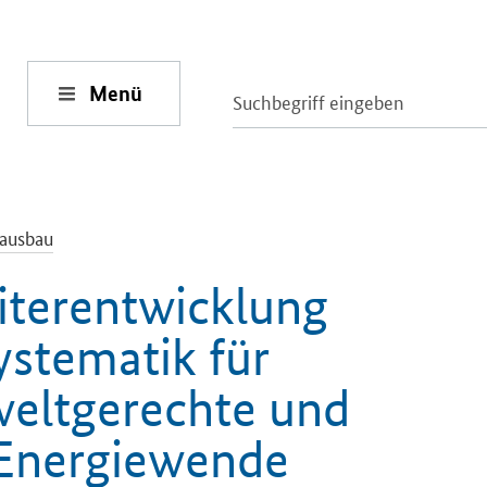
Menü
ausbau
iterentwicklung
ystematik für
weltgerechte und
 Energiewende