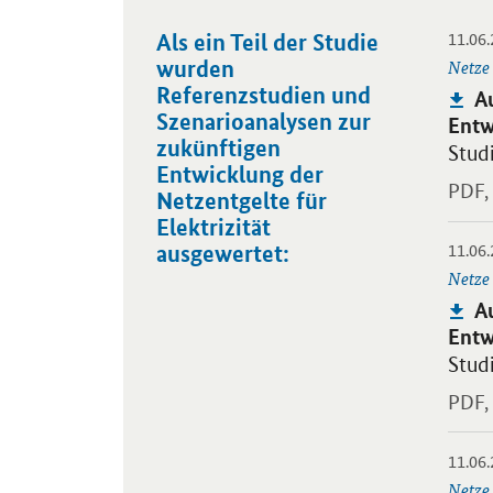
11.06
Als ein Teil der Studie
Öffnet
wurden
Netze
Referenzstudien und
Pu
A
Szenarioanalysen zur
Entw
zukünftigen
Stud
Entwicklung der
PDF,
Netzentgelte für
Elektrizität
11.06
Öffnet
ausgewertet:
Netze
Pu
A
Entw
Stud
PDF,
11.06
Öffnet
Netze