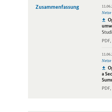
11.06
Zusammenfassung
Öffnet
Netze
Pu
O
umwe
Stud
PDF,
11.06
Öffnet
Netze
Pu
O
a Se
Sum
PDF,