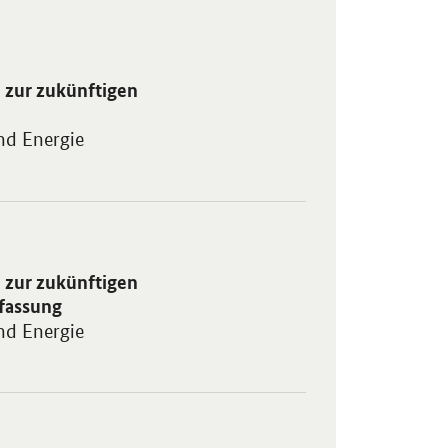
ftigen Entwicklung der Netzentgelte für Elektrizität" in neuem Fens
 zur zukünftigen
nd Energie
nftigen Entwicklung der Netzentgelte für Elektrizität - Zusammenfa
 zur zukünftigen
nfassung
nd Energie
pment of electricity network tariffs - Summary" in neuem Fenster.