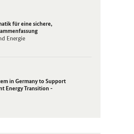
r eine sichere, umweltgerechte und kosteneffiziente Energiewende 
tik für eine sichere,
usammenfassung
nd Energie
 Germany to Support a Secure, Environmentally Sound and Economicall
stem in Germany to Support
t Energy Transition -