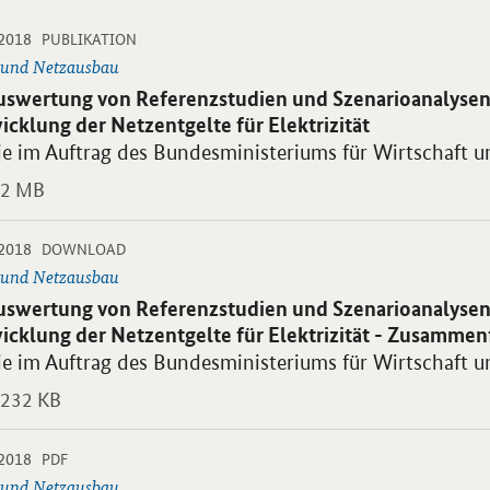
-
-
.2018
 PDF "Auswertung von Referenzstudien und Szenarioanalysen zur zukün
PUBLIKATION
 und Netzausbau
blikation:
uswertung von Referenzstudien und Szenarioanalysen
icklung der Netzentgelte für Elektrizität
ie im Auftrag des Bundesministeriums für Wirtschaft u
2 MB
-
-
.2018
 PDF "Auswertung von Referenzstudien und Szenarioanalysen zur zukü
DOWNLOAD
 und Netzausbau
blikation:
uswertung von Referenzstudien und Szenarioanalysen
icklung der Netzentgelte für Elektrizität - Zusamme
ie im Auftrag des Bundesministeriums für Wirtschaft u
232 KB
-
-
.2018
 PDF "Assessment of reference studies and scenarios on future develo
PDF
 und Netzausbau