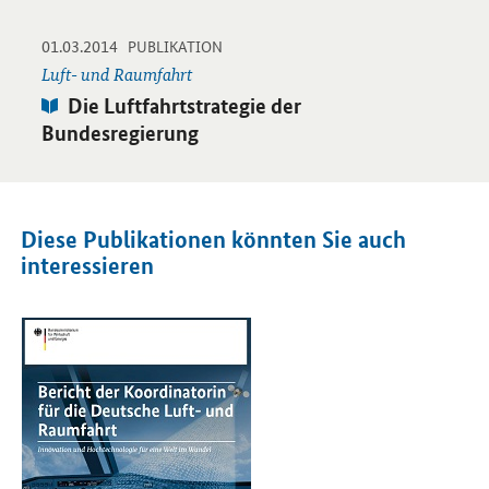
-
-
01.03.2014
Öffnet PDF "Die Luftfahrtstrategie der Bundesregierung" in ne
PUBLIKATION
Luft- und Raumfahrt
Publikation:
Die Luftfahrtstrategie der
Bundesregierung
Diese Publikationen könnten Sie auch
interessieren
Öffnet PDF "Bericht der Koordinatorin für die Deutsche Luft- und
Öf