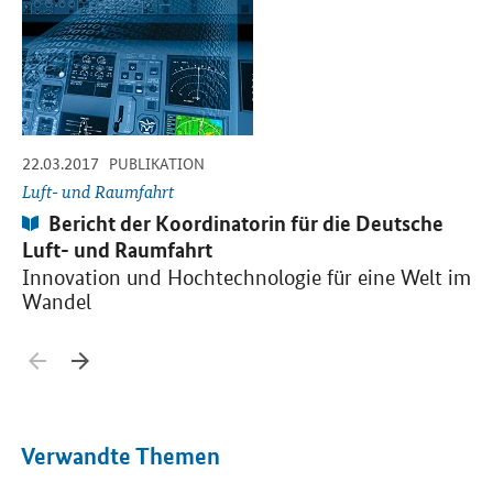
-
-
22.03.2017
31
PUBLIKATION
Luft- und Raumfahrt
Lu
Publikation:
Bericht der Koordinatorin für die Deutsche
Luft- und Raumfahrt
B
Innovation und Hochtechnologie für eine Welt im
E
Wandel
Wi
Zurück blättern
Weiter blättern
Verwandte Themen