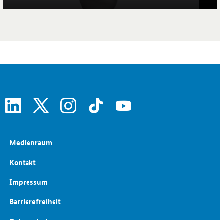
linkedin
x
instagram
tiktok
youtube
Medienraum
Kontakt
Impressum
Barrierefreiheit