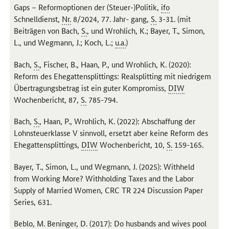
Gaps
– Reformoptionen der (Steuer-)Politik,
ifo
Schnelldienst,
Nr.
8/2024, 77. Jahr- gang,
S.
3-31. (mit
Beiträgen von Bach,
S.
, und Wrohlich, K.; Bayer, T., Simon,
L., und Wegmann, J.; Koch, L.;
u.a.
)
Bach,
S.
, Fischer, B., Haan, P., und Wrohlich, K. (2020):
Reform des Ehegattensplittings: Realsplitting mit niedrigem
Übertragungsbetrag ist ein guter Kompromiss,
DIW
Wochenbericht, 87,
S.
785-794.
Bach,
S.
, Haan, P., Wrohlich, K. (2022): Abschaffung der
Lohnsteuerklasse V sinnvoll, ersetzt aber keine Reform des
Ehegattensplittings,
DIW
Wochenbericht, 10,
S.
159-165.
Bayer, T., Simon, L., und Wegmann, J. (2025):
Withheld
from Working More? Withholding Taxes and the Labor
Supply of Married Women
, CRC TR 224
Discussion Paper
Series
, 631.
Beblo, M. Beninger, D. (2017):
Do husbands and wives pool