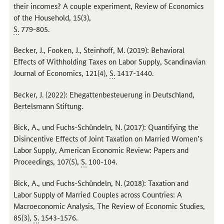
their incomes? A couple experiment, Review of Economics
of the Household
, 15(3),
S.
779-805.
Becker, J., Fooken, J., Steinhoff, M. (2019):
Behavioral
Effects of Withholding Taxes on Labor Supply, Scandinavian
Journal of Economics
, 121(4),
S.
1417-1440.
Becker, J. (2022): Ehegattenbesteuerung in Deutschland,
Bertelsmann Stiftung.
Bick, A., und Fuchs-Schündeln, N. (2017):
Quantifying the
Disincentive Effects of Joint Taxation on Married Women’s
Labor Supply, American Economic Review: Papers and
Proceedings
, 107(5),
S.
100-104.
Bick, A., und Fuchs-Schündeln, N. (2018):
Taxation and
Labor Supply of Married Couples across Countries: A
Macroeconomic Analysis, The Review of Economic Studies
,
85(3),
S.
1543-1576.