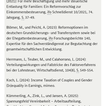
(2021): Für mehr Beschäftigung und mehr steuerliche
Entlastung für Familien: Ein Reformvorschlag zur
Einkommensbesteuerung,
ifo
Schnelldienst 10/2021, 74.
Jahrgang,
S.
37-49.
Blömer, M., und Peichl, A. (2023): Reformoptionen im
deutschen Grundsicherungs- und Transfersystem sowie bei
der Ehegattenbesteuerung,
ifo
Forschungsberichte 140,
Expertise für den Sachverständigenrat zur Begutachtung der
gesamtwirtschaftlichen Entwicklung.
Herrmann, J., Teuber, M., und Calahorrano, L. (2024):
Verteilungswirkungen und Fallstricke des Faktorverfahrens
bei der Lohnsteuer, Wirtschaftsdienst, 104(8),
S.
549-554.
Koch, L. (2024):
Income Taxation of Couples and Gender
(In)equality in Earnings
, mimeo.
Kümmerling, A., Zink, L., und Jansen, A. (2025):
Spannungsfeld Vereinbarkeit – Arbeitsaufteilung,