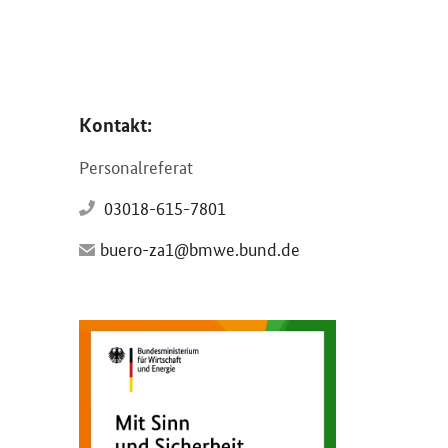
Kontakt:
Personalreferat
03018-615-7801
buero-za1@bmwe.bund.de
Öffnet PDF "Flyer Mit Sinn und Sicherheit" in neuem Fens