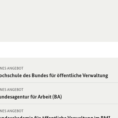
-
 Einzelsicht
NES ANGEBOT
ternes
ochschule des Bundes für öffentliche Verwaltung
gebot:
-
 Einzelsicht
NES ANGEBOT
ternes
undesagentur für Arbeit (BA)
gebot:
-
 Einzelsicht
NES ANGEBOT
ternes
undesakademie für öffentliche Verwaltung im BMI