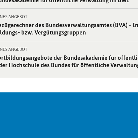
gebot:
-
 Einzelsicht
NES ANGEBOT
ternes
ezügerechner des Bundesverwaltungsamtes (BVA) - In
gebot:
ldungs- bzw. Vergütungsgruppen
-
 Einzelsicht
NES ANGEBOT
ternes
ortbildungsangebote der Bundesakademie für öffentl
gebot:
der Hochschule des Bundes für öffentliche Verwaltun