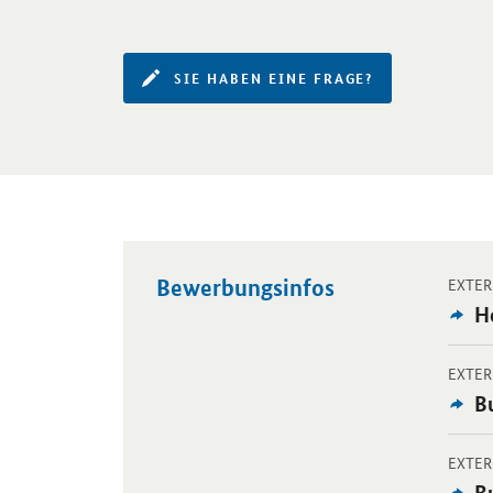
SIE HABEN EINE FRAGE?
Bewerbungsinfos
Öffnet
EXTER
Ex
H
An
Öffnet
EXTER
Ex
B
An
Öffnet
EXTER
Ex
B