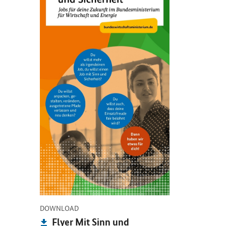
-
DOWNLOAD
Publikation:
Flyer Mit Sinn und