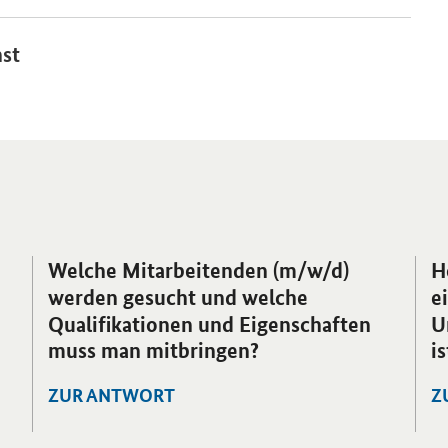
st
Welche Mitarbeitenden (m/w/d)
H
werden gesucht und welche
e
Qualifikationen und Eigenschaften
U
muss man mitbringen?
i
ZUR ANTWORT
Z
Öffnet Einzelsicht
Öf