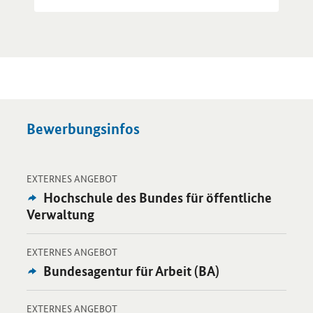
Bewerbungsinfos
-
Öffnet Einzelsicht
EXTERNES ANGEBOT
Externes
Hochschule des Bundes für öffentliche
Angebot:
Verwaltung
-
Öffnet Einzelsicht
EXTERNES ANGEBOT
Externes
Bundesagentur für Arbeit (BA)
Angebot:
-
Öffnet Einzelsicht
EXTERNES ANGEBOT