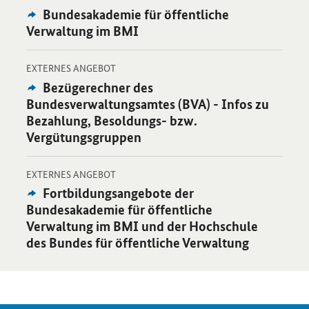
Externes
Bundesakademie für öffentliche
Angebot:
Verwaltung im BMI
-
Öffnet Einzelsicht
EXTERNES ANGEBOT
Externes
Bezügerechner des
Angebot:
Bundesverwaltungsamtes (BVA) - Infos zu
Bezahlung, Besoldungs- bzw.
Vergütungsgruppen
-
Öffnet Einzelsicht
EXTERNES ANGEBOT
Externes
Fortbildungsangebote der
Angebot:
Bundesakademie für öffentliche
Verwaltung im BMI und der Hochschule
des Bundes für öffentliche Verwaltung