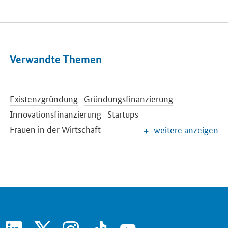
Verwandte Themen
Existenzgründung
Gründungsfinanzierung
Innovationsfinanzierung
Startups
Frauen in der Wirtschaft
weitere anzeigen
Kultur- und Kreativwirtschaft
Freie Berufe
Hightech-Strategie
Mittelstandspolitik
Wirtschaftliche Entwicklung
Bürokratieabbau
Gewerberecht
linkedin
x
instagram
tiktok
youtube