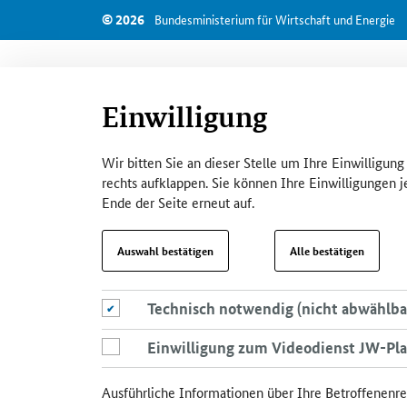
SrOnlyServicemenü
© 2026
Bundesministerium für Wirtschaft und Energie
Einwilligung
Wir bitten Sie an dieser Stelle um Ihre Einwilligun
rechts aufklappen. Sie können Ihre Einwilligungen j
Ende der Seite erneut auf.
Auswahl bestätigen
Alle bestätigen
Technisch notwendig (nicht abwählbar)
Technisch notwendig (nicht abwählba
Einwilligung zum Videodienst JW-Player
Einwilligung zum Videodienst JW-Pla
Ausführliche Informationen über Ihre Betroffenenre