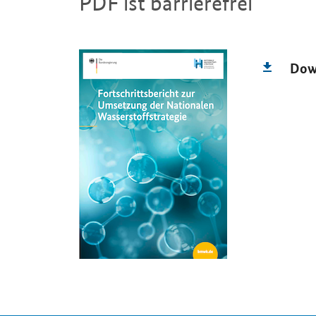
PDF ist barrierefrei
Einleitung
Dow