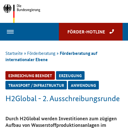
Leichte Sprache
Gebärdensprache
EN
FÖRDER-HOTLINE
Startseite
» Förderberatung
»
Förderberatung auf
internationaler Ebene
EINREICHUNG BEENDET
ERZEUGUNG
TRANSPORT / INFRASTRUKTUR
ANWENDUNG
H2Global - 2. Ausschreibungsrunde
Einleitung
Durch H2Global werden Investitionen zum zügigen
Aufbau von Wasserstoffproduktionsanlagen im