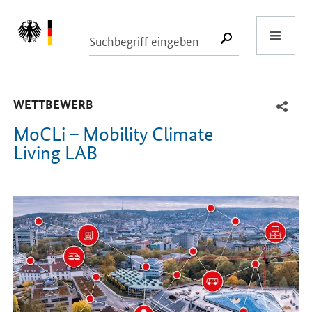
Start
SUCHE START
-
WETTBEWERB
MoCLi – Mobility Climate
Living LAB
Einleitung