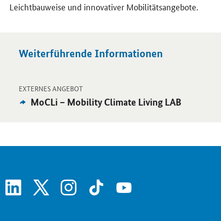
Leichtbauweise und innovativer Mobilitätsangebote.
Weiterführende Informationen
-
Öffnet Einzelsicht
EXTERNES ANGEBOT
Externes
MoCLi – Mobility Climate Living LAB
Angebot:
linkedin
x
instagram
tiktok
youtube