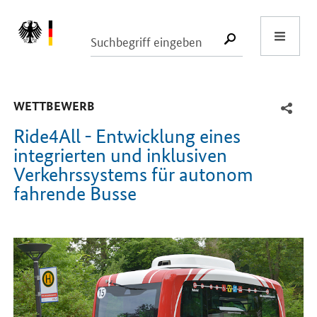
Start
SUCHE START
-
WETTBEWERB
Ride4All - Entwicklung eines
integrierten und inklusiven
Verkehrssystems für autonom
fahrende Busse
Einleitung