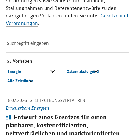
Verordnungen sowie weitere Informationen,
Stellungnahmen und Referentenentwürfe zu den
dazugehörigen Verfahren finden Sie unter
Gesetze und
Verordnungen
.
Suchfeld
Suche
53
Vorhaben
Thema
Sortieren nach
Zeitspanne
-
-
18.07.2026
Beiträge
Öffnet Einzelsicht
GESETZGEBUNGSVERFAHREN
Erneuerbare Energien
Artikel:
Entwurf eines Gesetzes für einen
planbaren, kosteneffizienten,
netzverträglichen und marktorientierten