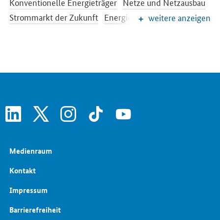
Konventionelle Energieträger
Netze und Netzausbau
Strommarkt der Zukunft
Energiespeicher
weitere anzeigen
Energieeffizienz
Energiewende im Gebäudebereich
Energieforschung
Europäische und internationale Energiepolitik
Energiepreise und Transparenz für Verbraucher
Energiedaten und -szenarien
linkedin
x
instagram
tiktok
youtube
Medienraum
Kontakt
Impressum
Barrierefreiheit