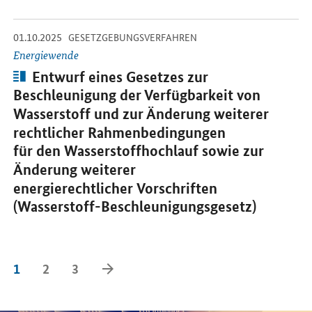
-
-
01.10.2025
Öffnet Einzelsicht
GESETZGEBUNGSVERFAHREN
Energiewende
Artikel:
Entwurf eines Gesetzes zur
Beschleunigung der Verfügbarkeit von
Wasserstoff und zur Änderung weiterer
rechtlicher Rahmenbedingungen
für den Wasserstoffhochlauf sowie zur
Änderung weiterer
energierechtlicher Vorschriften
(Wasserstoff-Beschleunigungsgesetz)
Vorwärts Blättern
1
2
3