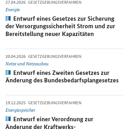
-
-
27.04.2026
Öffnet Einzelsicht
GESETZGEBUNGSVERFAHREN
Energie
Artikel:
Entwurf eines Gesetzes zur Sicherung
der Versorgungssicherheit Strom und zur
Bereitstellung neuer Kapazitäten
-
-
20.04.2026
Öffnet Einzelsicht
GESETZGEBUNGSVERFAHREN
Netze und Netzausbau
Artikel:
Entwurf eines Zweiten Gesetzes zur
Änderung des Bundesbedarfsplangesetzes
-
-
19.12.2025
Öffnet Einzelsicht
GESETZGEBUNGSVERFAHREN
Energiespeicher
Artikel:
Entwurf einer Verordnung zur
Änderung der Kraftwerks-