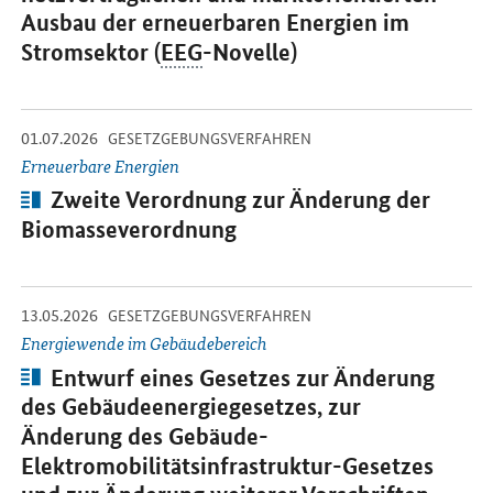
Ausbau der erneuerbaren Energien im
Stromsektor (
EEG
-Novelle)
-
-
01.07.2026
Öffnet Einzelsicht
GESETZGEBUNGSVERFAHREN
Erneuerbare Energien
Artikel:
Zweite Verordnung zur Änderung der
Biomasseverordnung
-
-
13.05.2026
Öffnet Einzelsicht
GESETZGEBUNGSVERFAHREN
Energiewende im Gebäudebereich
Artikel:
Entwurf eines Gesetzes zur Änderung
des Gebäudeenergiegesetzes, zur
Änderung des Gebäude-
Elektromobilitätsinfrastruktur-Gesetzes