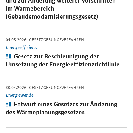
und zur Änderung weiterer Vorschriften
im Wärmebereich
(Gebäudemodernisierungsgesetz)
-
-
04.05.2026
Öffnet Einzelsicht
GESETZGEBUNGSVERFAHREN
Energieeffizienz
Artikel:
Gesetz zur Beschleunigung der
Umsetzung der Energieeffizienzrichtlinie
-
-
30.04.2026
Öffnet Einzelsicht
GESETZGEBUNGSVERFAHREN
Energiewende
Artikel:
Entwurf eines Gesetzes zur Änderung
des Wärmeplanungsgesetzes