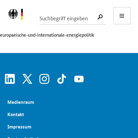
Start
SUCHE START
Bundesministerium für Wirtschaft
europaeische-und-internationale-energiepolitik
linkedin
x
instagram
tiktok
youtube
Medienraum
Kontakt
Impressum