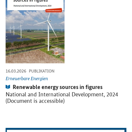
-
-
16.03.2026
PUBLIKATION
Erneuerbare Energien
Publikation:
Renewable energy sources in figures
National and International Development, 2024
(Document is accessible)
Öffnet PDF "Entwicklung der erneuerbaren Energien in Deutschlan