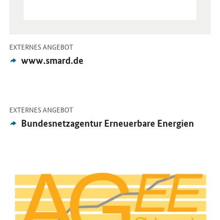
-
EXTERNES ANGEBOT
Externes
www.smard.de
Angebot:
-
Öffnet Einzelsicht
EXTERNES ANGEBOT
Externes
Bundesnetzagentur Erneuerbare Energien
Angebot:
Öffnet Einzelsicht