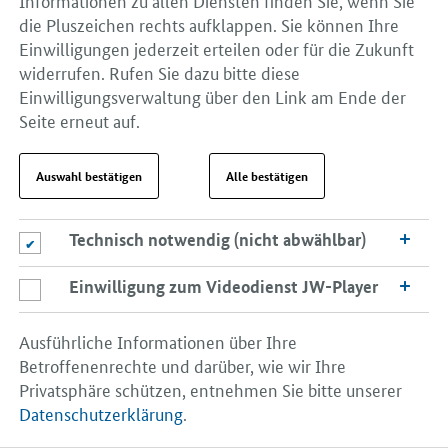
die Pluszeichen rechts aufklappen. Sie können Ihre
Öffnet PDF "Development of Renewable Energy Sources in Germany
Einwilligungen jederzeit erteilen oder für die Zukunft
widerrufen. Rufen Sie dazu bitte diese
Einwilligungsverwaltung über den Link am Ende der
Seite erneut auf.
Auswahl bestätigen
Alle bestätigen
Technisch notwendig (nicht abwählbar)
Technisch notwendig (nicht abwählbar)
Einwilligung zum Videodienst JW-Player
Einwilligung zum Videodienst JW-Player
-
-
24.03.2026
PDF
Erneuerbare Energien
Ausführliche Informationen über Ihre
Publikation:
Development of Renewable Energy Sources
Betroffenenrechte und darüber, wie wir Ihre
in Germany in the year 2025
Privatsphäre schützen, entnehmen Sie bitte unserer
Datenschutzerklärung
.
Status: February 2026 (document is accessible)
PDF,
2 MB