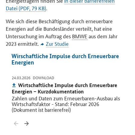
Energieträgern finden Sie
in dieser barrierefreien
Datei (PDF, 79 KB)
.
Wie sich diese Beschäftigung durch erneuerbare
Energien auf die Bundesländer verteilt, hat eine
Untersuchung im Auftrag des
BMWE
aus dem Jahr
2023 ermittelt.
Zur Studie
Wirschaftliche Impulse durch Erneuerbare
Energien
-
-
24.03.2026
24.03
DOWNLOAD
Publikation:
Pu
Wirtschaftliche Impulse durch Erneuerbare
E
Energien – Kurzdokumentation
Back
Zahlen und Daten zum Erneuerbaren-Ausbau als
Figu
Wirtschaftsfaktor - Stand: Februar 2026
Ener
(Dokument ist barrierefrei)
2025
Öffnet PDF "Wirtschaftliche Impulse durch Erneuerbare Energien – Ku
Öffnet
Zurück blättern
Weiter blättern