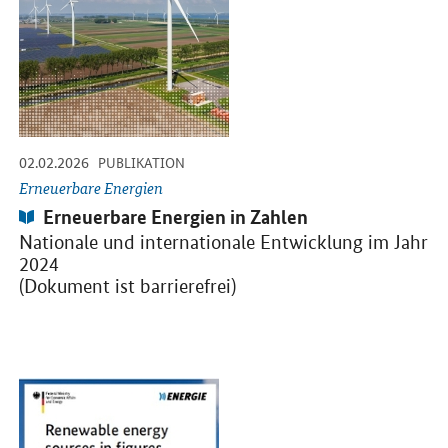
-
-
02.02.2026
PUBLIKATION
Erneuerbare Energien
Publikation:
Erneuerbare Energien in Zahlen
Nationale und internationale Entwicklung im Jahr
2024
(Dokument ist barrierefrei)
Öffnet PDF "Renewable energy sources in figures" in neuem Fenste