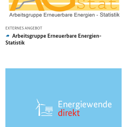
-
EXTERNES ANGEBOT
Externes
Arbeitsgruppe Erneuerbare Energien-
Angebot:
Statistik
Öffnet Einzelsicht