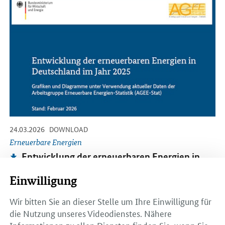
-
-
24.03.2026
DOWNLOAD
Erneuerbare Energien
Publikation:
Entwicklung der erneuerbaren Energien in
Deutschland im Jahr 2025
Einwilligung
Status: Februar 2026 (Dokument ist barrierefrei)
PDF,
2 MB
Wir bitten Sie an dieser Stelle um Ihre Einwilligung für
die Nutzung unseres Videodienstes. Nähere
Informationen zu allen Diensten finden Sie, wenn Sie