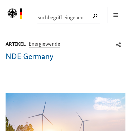
Start
SUCHE START
-
Energiewende
ARTIKEL
NDE Germany
Einleitung