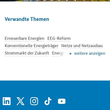
Verwandte Themen
Erneuerbare Energien
EEG-Reform
Konventionelle Energieträger
Netze und Netzausbau
Strommarkt der Zukunft
Energiespeicher
weitere anzeigen
Energieeffizienz
Energiewende im Gebäudebereich
Energieforschung
Europäische und internationale Energiepolitik
Energiepreise und Transparenz für Verbraucher
Energiedaten und -szenarien
linkedin
x
instagram
tiktok
youtube