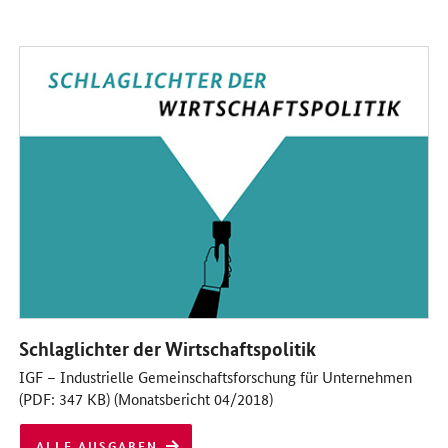
Das Dokument öffnet sich in einem neuen Fenster
alle
Schlaglichter der Wirtschaftspolitik
ausgaben:
IGF – Industrielle Gemeinschaftsforschung für Unternehmen
(PDF: 347 KB) (Monatsbericht 04/2018)
ALLE AUSGABEN