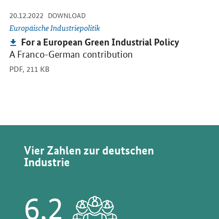
-
-
20.12.2022
Öffnet PDF "For a European Green Industrial Policy" in neuem Fens
DOWNLOAD
Europäische Industriepolitik
Publikation:
For a European Green Industrial Policy
A Franco-German contribution
PDF,
211 KB
Vier Zahlen zur deutschen
Industrie
6,2