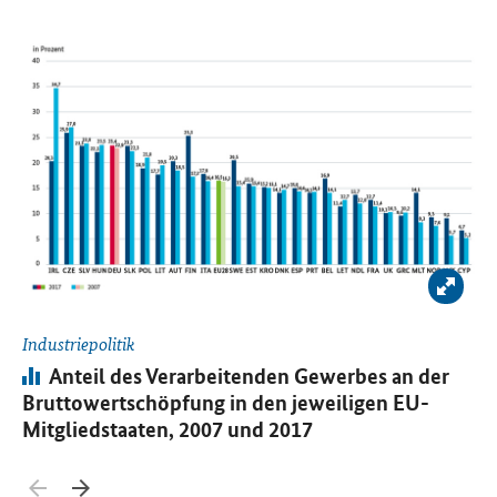
Öffnet Einzelsicht
Öf
Bild 
Industriepolitik
In
Infografik:
Anteil des Verarbeitenden Gewerbes an der
Bruttowertschöpfung in den jeweiligen EU-
Wi
Mitgliedstaaten, 2007 und 2017
Zurück blättern
Weiter blättern