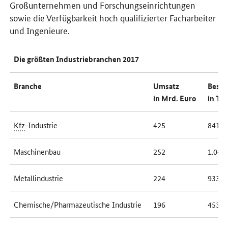
Großunternehmen und Forschungseinrichtungen
sowie die Verfügbarkeit hoch qualifizierter Facharbeiter
und Ingenieure.
Die größten Industriebranchen 2017
Branche
Umsatz
Besch
in Mrd. Euro
in Tsd
Kfz
-Industrie
425
841
Maschinenbau
252
1.046
Metallindustrie
224
933
Chemische/Pharmazeutische Industrie
196
453