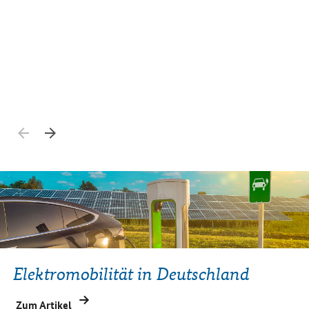
12
Sc
Zurück blättern
Weiter blättern
Elektromobilität in Deutschland
Zum Artikel