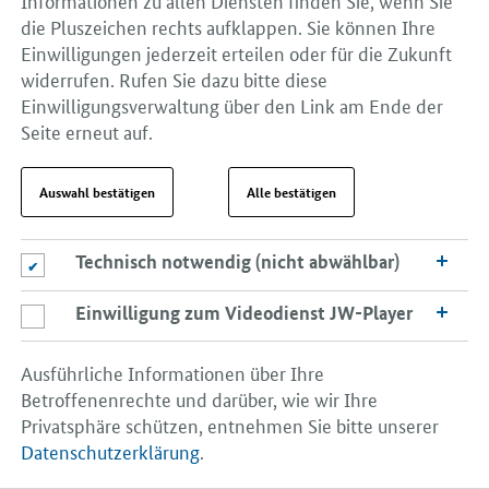
Rohstoffkonsumenten und ist dabei in hohem Maße
die Pluszeichen rechts aufklappen. Sie können Ihre
von Importen abhängig. Versorgungssicherheit, der
Einwilligungen jederzeit erteilen oder für die Zukunft
Schutz der natürlichen Ressourcen, eine sparsame und
widerrufen. Rufen Sie dazu bitte diese
effiziente Nutzung von Rohstoffen sowie deren
Einwilligungsverwaltung über den Link am Ende der
Wiederverwertung sind daher von hoher Bedeutung
Seite erneut auf.
für die Wirtschaft – insbesondere für das
produzierende und verarbeitende Gewerbe.
Auswahl bestätigen
Alle bestätigen
Bundesregierung und Wirtschaft sind sich dabei einig,
dass es grundsätzlich Aufgabe der Unternehmen selbst
ist, ihren Bedarf an Rohstoffen sicherzustellen. Die
Technisch notwendig (nicht abwählbar)
Technisch notwendig (nicht abwählbar)
Bundesregierung unterstützt diese Bemühungen durch
Einwilligung zum Videodienst JW-Player
zahlreiche in ihrer Rohstoffstrategie verankerte
Einwilligung zum Videodienst JW-Player
Maßnahmen.
Ausführliche Informationen über Ihre
Mehr zur Rohstoffpolitik erfahren Sie
hier
.
Betroffenenrechte und darüber, wie wir Ihre
Privatsphäre schützen, entnehmen Sie bitte unserer
Vor dem Hintergrund der zunehmenden Verknappung
Datenschutzerklärung
.
fossiler Ressourcen kommt der Bioökonomie auch für
die industrielle Produktion große Bedeutung zu. Dabei